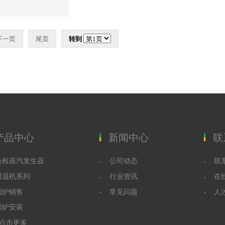
下一页
尾页
转到
产品中心
新闻中心
联
免检蒸汽发生器
公司动态
联
模温机系列
行业资讯
在
锅炉销售
常见问题
人
锅炉安装
+点击更多