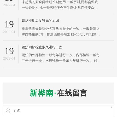
锅炉定义及工作原理
19
锅炉定义及工作原理 加热炉是一种磁流体发电机器设
2022-04
备，向加热炉键入的动能有然料中的机械能、电磁
能、高溫烟尘的能源等方式，而历经加热炉变换，向
外輸出具备一定能源的蒸气、高溫水或有机化学是一
锅炉安全阀的安装要求
19
种热载体。多用以火力发电、船只、电力机车和厂矿
未起跳的安全阀经过长期使用,一般密封,而都会留残
企业。 加热炉的关键原理是一种
2022-04
一些杂物,生成一些污锈便会产生腐蚀,从而使安伞阀
性能的下降,从安全阀的使用管理方面来讲,安全阀每
年都要进行一次磨研,把校验和维修结合起来,。检验
锅炉排烟温度升高的原因
19
发现超期未校验的现像仍较为普遍。安全阀、压力
排烟热损失是锅炉各项热损失中的一项，一般是送入
表、液位计(水位表)、温度计是蒸汽锅炉最常用的主
2022-04
炉膛热量的6%，排烟温度每增加12~15℃，排烟热损
要安
失就增加0.5%。所以排烟温度是锅炉运行重要的指标
之一。下面列出几个有可能导致炉膛排烟温度升高的
锅炉内部检查多久进行一次
19
原因： （1）受热面结渣、积灰。无论是炉膛的水冷
锅炉的外部检验一般每年进行一次，内部检验一般每
壁结渣积灰，还是过热器、对流管束
2022-04